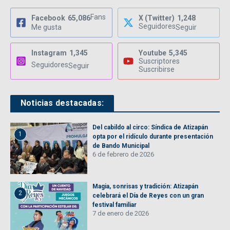
Fans
Facebook
65,086
X (Twitter)
1,248
Seguidores
Me gusta
Seguir
Instagram
1,345
Youtube
5,345
Suscriptores
Seguidores
Seguir
Suscribirse
Noticias destacadas:
Del cabildo al circo: Síndica de Atizapán
1
opta por el ridículo durante presentación
de Bando Municipal
6 de febrero de 2026
Magia, sonrisas y tradición: Atizapán
2
celebrará el Día de Reyes con un gran
festival familiar
7 de enero de 2026