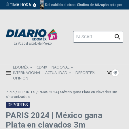
Saltar al contenido
ÚLTIMA HORA
Del cabildo al circo: Síndica de Atizapán opta por el
Buscar:
La Voz del Estado de México
EDOMÉX
CDMX
NACIONAL
INTERNACIONAL
ACTUALIDAD
DEPORTES
OPINIÓN
Inicio
/
DEPORTES
/
PARIS 2024 | México gana Plata en clavados 3m
sincronizados
DEPORTES
PARIS 2024 | México gana
Plata en clavados 3m