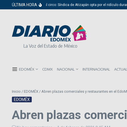
Saltar al contenido
ÚLTIMA HORA
Del cabildo al circo: Síndica de Atizapán opta por el ridículo duran
La Voz del Estado de México
EDOMÉX
CDMX
NACIONAL
INTERNACIONAL
ACTUA
Inicio
/
EDOMÉX
/
Abren plazas comerciales y restaurantes en el Edo
EDOMÉX
Abren plazas comerci