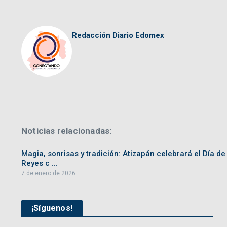
Redacción Diario Edomex
Noticias relacionadas:
Magia, sonrisas y tradición: Atizapán celebrará el Día de
Reyes c ...
7 de enero de 2026
¡Síguenos!