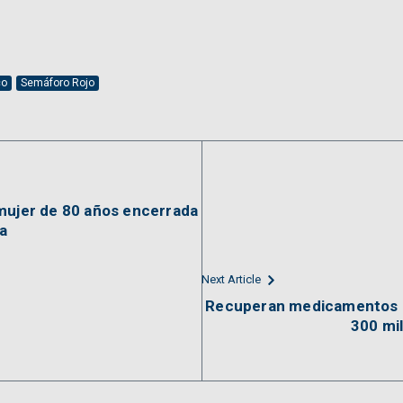
co
Semáforo Rojo
mujer de 80 años encerrada
ua
Next Article
Recuperan medicamentos r
300 mi