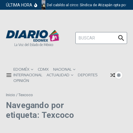
Saltar al contenido
ÚLTIMA HORA
Del cabildo al circo: Síndica de Atizapán opta por el
Buscar:
La Voz del Estado de México
EDOMÉX
CDMX
NACIONAL
INTERNACIONAL
ACTUALIDAD
DEPORTES
OPINIÓN
Inicio
/
Texcoco
Navegando por
etiqueta: Texcoco