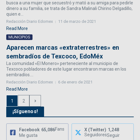
busca a una mujer que secuestró y mató a su amiga para pedirle
dinero a su familia, se trata de Sandra Malinali Chirino Delgadillo,
quien e...
Redacción Diario Edomex
11 de marzo de 2021
Read More
MUNICIPIOS
Aparecen marcas «extraterrestres» en
sembradíos de Texcoco, EdoMéx
La comunidad «El Monero» perteneciente al municipio de
Texcoco pobladores de este lugar encontraron marcas en los
sembradíos....
Redacción Diario Edomex
6 de enero de 2021
Read More
1
2
¡Síguenos!
Fans
Facebook
65,086
X (Twitter)
1,248
Seguidores
Me gusta
Seguir