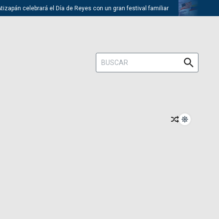
apán celebrará el Día de Reyes con un gran festival familiar
Trump de
Buscar: