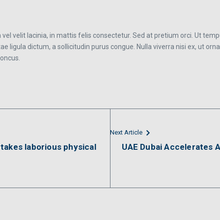
la vel velit lacinia, in mattis felis consectetur. Sed at pretium orci. Ut t
ae ligula dictum, a sollicitudin purus congue. Nulla viverra nisi ex, ut orn
honcus.
Next Article
takes laborious physical
UAE Dubai Accelerates A