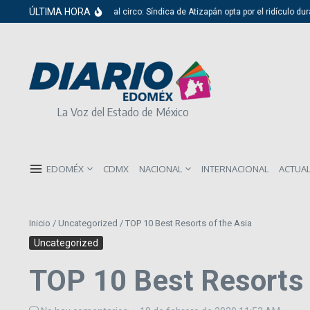
Saltar al contenido
ÚLTIMA HORA
Del cabildo al circo: Síndica de Atizapán opta por el ridículo dura
La Voz del Estado de México
EDOMÉX
CDMX
NACIONAL
INTERNACIONAL
ACTUA
Inicio
/
Uncategorized
/
TOP 10 Best Resorts of the Asia
Uncategorized
TOP 10 Best Resorts 