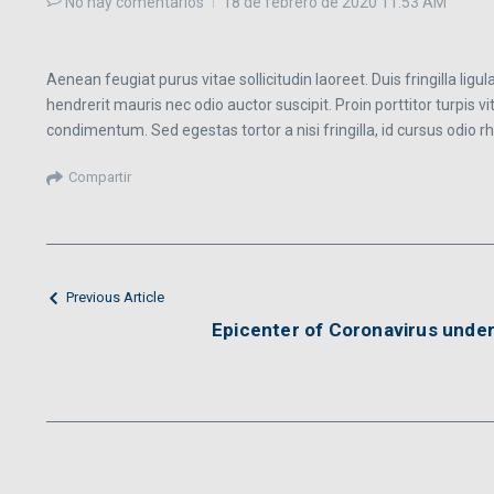
No hay comentarios
18 de febrero de 2020
11:53 AM
Aenean feugiat purus vitae sollicitudin laoreet. Duis fringilla ligu
hendrerit mauris nec odio auctor suscipit. Proin porttitor turpis vit
condimentum. Sed egestas tortor a nisi fringilla, id cursus odio r
Compartir
Previous Article
Epicenter of Coronavirus under