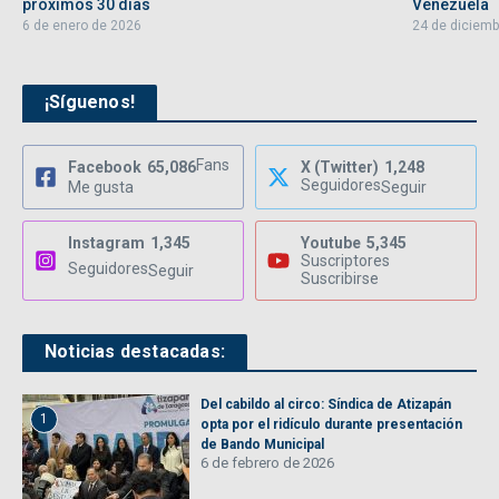
próximos 30 días
Venezuela
6 de enero de 2026
24 de diciemb
¡Síguenos!
Fans
Facebook
65,086
X (Twitter)
1,248
Seguidores
Me gusta
Seguir
Instagram
1,345
Youtube
5,345
Suscriptores
Seguidores
Seguir
Suscribirse
Noticias destacadas:
Del cabildo al circo: Síndica de Atizapán
1
opta por el ridículo durante presentación
de Bando Municipal
6 de febrero de 2026