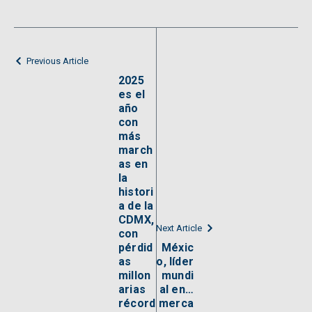
Previous Article
2025
es el
año
con
más
march
as en
la
histori
a de la
CDMX,
Next Article
con
pérdid
Méxic
as
o, líder
millon
mundi
arias
al en…
récord
merca