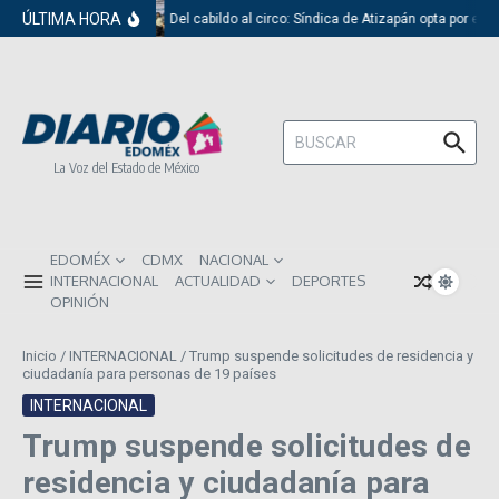
Saltar al contenido
ÚLTIMA HORA
Del cabildo al circo: Síndica de Atizapán opta por el r
Buscar:
La Voz del Estado de México
EDOMÉX
CDMX
NACIONAL
INTERNACIONAL
ACTUALIDAD
DEPORTES
OPINIÓN
Inicio
/
INTERNACIONAL
/
Trump suspende solicitudes de residencia y
ciudadanía para personas de 19 países
INTERNACIONAL
Trump suspende solicitudes de
residencia y ciudadanía para