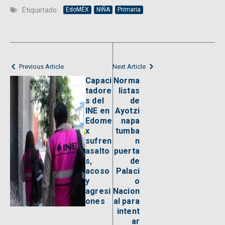
Etiquetado:
EdoMÉX
NIÑA
Primaria
Previous Article
Next Article
Capaci
Norma
tadore
listas
s del
de
INE en
Ayotzi
Edome
napa
x
tumba
sufren
n
asalto
puerta
s,
de
acoso
Palaci
y
o
agresi
Nacion
ones
al para
intent
ar