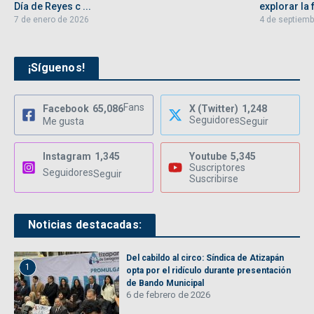
Día de Reyes c ...
explorar la f
7 de enero de 2026
4 de septiemb
¡Síguenos!
Fans
Facebook
65,086
X (Twitter)
1,248
Seguidores
Me gusta
Seguir
Instagram
1,345
Youtube
5,345
Suscriptores
Seguidores
Seguir
Suscribirse
Noticias destacadas:
Del cabildo al circo: Síndica de Atizapán
1
opta por el ridículo durante presentación
de Bando Municipal
6 de febrero de 2026