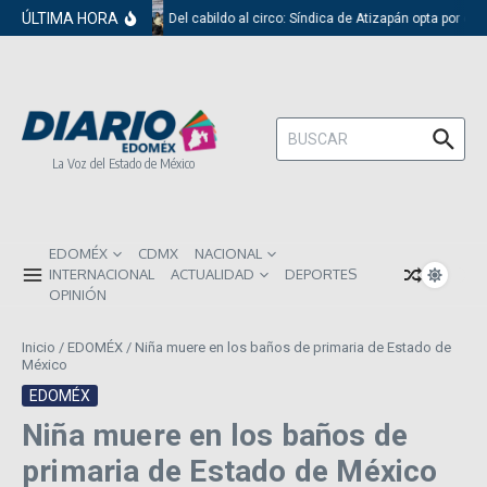
Saltar al contenido
ÚLTIMA HORA
Del cabildo al circo: Síndica de Atizapán opta por el 
Buscar:
La Voz del Estado de México
EDOMÉX
CDMX
NACIONAL
INTERNACIONAL
ACTUALIDAD
DEPORTES
OPINIÓN
Inicio
/
EDOMÉX
/
Niña muere en los baños de primaria de Estado de
México
EDOMÉX
Niña muere en los baños de
primaria de Estado de México