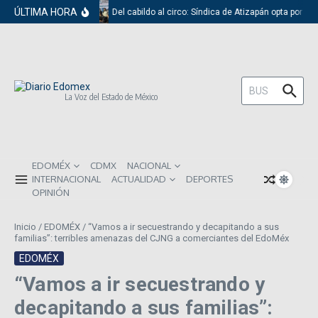
Saltar al contenido
ÚLTIMA HORA
Del cabildo al circo: Síndica de Atizapán opta por el
Buscar:
La Voz del Estado de México
EDOMÉX
CDMX
NACIONAL
INTERNACIONAL
ACTUALIDAD
DEPORTES
OPINIÓN
Inicio
/
EDOMÉX
/
“Vamos a ir secuestrando y decapitando a sus
familias”: terribles amenazas del CJNG a comerciantes del EdoMéx
EDOMÉX
“Vamos a ir secuestrando y
decapitando a sus familias”: