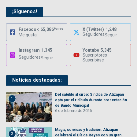
¡Síguenos!
Fans
Facebook
65,086
X (Twitter)
1,248
Seguidores
Me gusta
Seguir
Instagram
1,345
Youtube
5,345
Suscriptores
Seguidores
Seguir
Suscribirse
Noticias destacadas:
Del cabildo al circo: Síndica de Atizapán
1
opta por el ridículo durante presentación
de Bando Municipal
6 de febrero de 2026
Magia, sonrisas y tradición: Atizapán
2
celebrará el Día de Reyes con un gran