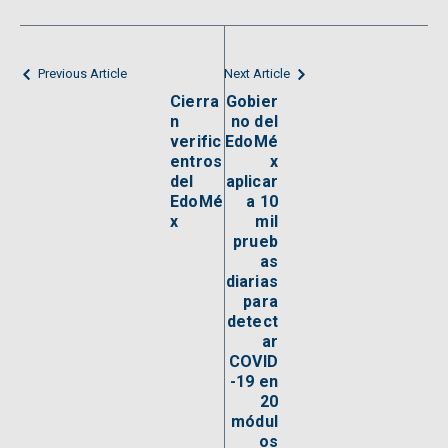
Previous Article
Next Article
Cierra
Gobier
n
no del
verific
EdoMé
entros
x
del
aplicar
EdoMé
a 10
x
mil
prueb
as
diarias
para
detect
ar
COVID
-19 en
20
módul
os