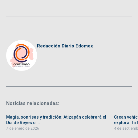
Redacción Diario Edomex
Noticias relacionadas:
Magia, sonrisas y tradición: Atizapán celebrará el
Crean vehíc
Día de Reyes c ...
explorar la f
7 de enero de 2026
4 de septiemb