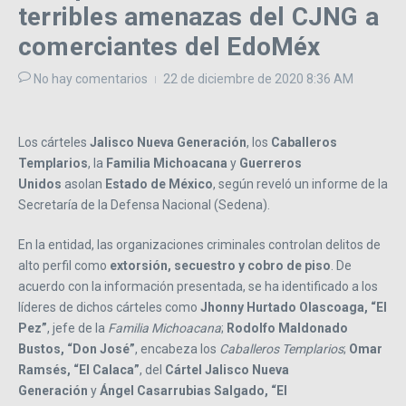
terribles amenazas del CJNG a
comerciantes del EdoMéx
No hay comentarios
22 de diciembre de 2020
8:36 AM
Los cárteles
Jalisco Nueva Generación
, los
Caballeros
Templarios
, la
Familia Michoacana
y
Guerreros
Unidos
asolan
Estado de México
, según reveló un informe de la
Secretaría de la Defensa Nacional (Sedena).
En la entidad, las organizaciones criminales controlan delitos de
alto perfil como
extorsión, secuestro y cobro de piso
. De
acuerdo con la información presentada, se ha identificado a los
líderes de dichos cárteles como
Jhonny Hurtado Olascoaga, “El
Pez”
, jefe de la
Familia Michoacana
;
Rodolfo Maldonado
Bustos, “Don José”
, encabeza los
Caballeros Templarios
;
Omar
Ramsés, “El Calaca”
, del
Cártel Jalisco Nueva
Generación
y
Ángel Casarrubias Salgado, “El