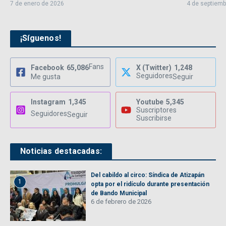
7 de enero de 2026
4 de septiemb
¡Síguenos!
Fans
Facebook
65,086
X (Twitter)
1,248
Seguidores
Me gusta
Seguir
Instagram
1,345
Youtube
5,345
Suscriptores
Seguidores
Seguir
Suscribirse
Noticias destacadas:
Del cabildo al circo: Síndica de Atizapán
1
opta por el ridículo durante presentación
de Bando Municipal
6 de febrero de 2026