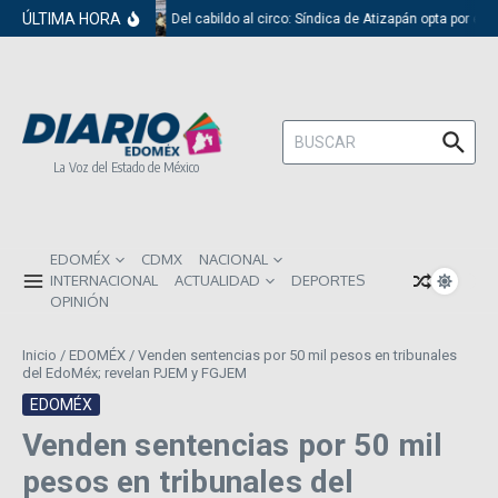
Saltar al contenido
ÚLTIMA HORA
Del cabildo al circo: Síndica de Atizapán opta por el 
Buscar:
La Voz del Estado de México
EDOMÉX
CDMX
NACIONAL
INTERNACIONAL
ACTUALIDAD
DEPORTES
OPINIÓN
Inicio
/
EDOMÉX
/
Venden sentencias por 50 mil pesos en tribunales
del EdoMéx; revelan PJEM y FGJEM
EDOMÉX
Venden sentencias por 50 mil
pesos en tribunales del