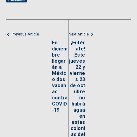
Previous Article
Next Article
En
¡Entér
diciem
ate!
bre
Este
llegar
jueves
án a
22 y
Méxic
vierne
o dos
s 23
vacun
de oct
as
ubre
contra
no
COVID
habrá
-19
agua
en
estas
coloni
as del