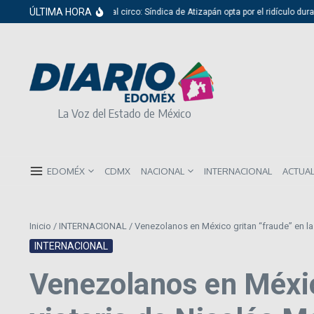
Saltar al contenido
ÚLTIMA HORA
Del cabildo al circo: Síndica de Atizapán opta por el ridículo durante
La Voz del Estado de México
EDOMÉX
CDMX
NACIONAL
INTERNACIONAL
ACTUA
Inicio
/
INTERNACIONAL
/
Venezolanos en México gritan “fraude” en la
INTERNACIONAL
Venezolanos en Méxic