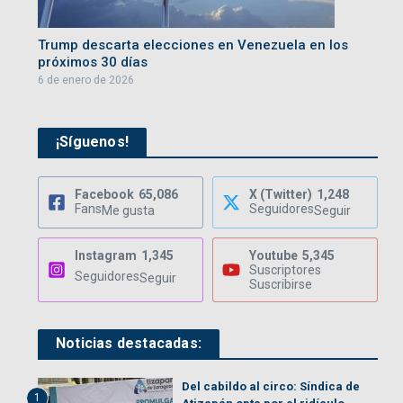
Trump descarta elecciones en Venezuela en los
próximos 30 días
6 de enero de 2026
¡Síguenos!
Facebook
65,086
X (Twitter)
1,248
Fans
Seguidores
Me gusta
Seguir
Instagram
1,345
Youtube
5,345
Suscriptores
Seguidores
Seguir
Suscribirse
Noticias destacadas:
Del cabildo al circo: Síndica de
1