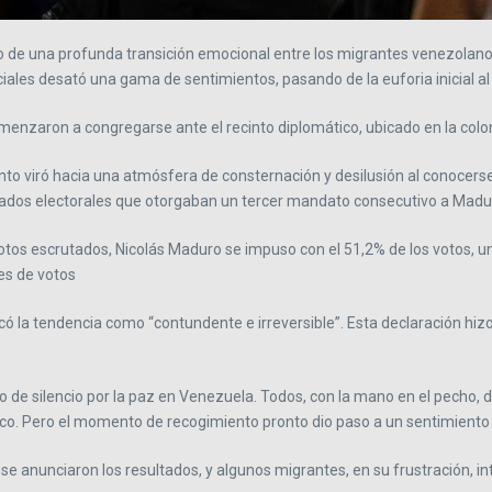
 de una profunda transición emocional entre los migrantes venezolanos 
ales desató una gama de sentimientos, pasando de la euforia inicial al 
nzaron a congregarse ante el recinto diplomático, ubicado en la colon
o viró hacia una atmósfera de consternación y desilusión al conocerse l
tados electorales que otorgaban un tercer mandato consecutivo a Madu
 votos escrutados, Nicolás Maduro se impuso con el 51,2% de los votos, un
es de votos
ficó la tendencia como “contundente e irreversible”. Esta declaración hi
 de silencio por la paz en Venezuela. Todos, con la mano en el pecho, 
o. Pero el momento de recogimiento pronto dio paso a un sentimiento co
se anunciaron los resultados, y algunos migrantes, en su frustración, in