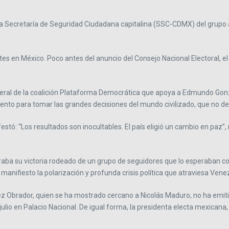
la Secretaría de Seguridad Ciudadana capitalina (SSC-CDMX) del grupo a
tes en México. Poco antes del anuncio del Consejo Nacional Electoral,
eral de la coalición Plataforma Democrática que apoya a Edmundo Gonzá
ento para tomar las grandes decisiones del mundo civilizado, que no de
festó: “Los resultados son inocultables. El país eligió un cambio en pa
raba su victoria rodeado de un grupo de seguidores que lo esperaban con 
anifiesto la polarización y profunda crisis política que atraviesa Vene
z Obrador, quien se ha mostrado cercano a Nicolás Maduro, no ha emiti
julio en Palacio Nacional. De igual forma, la presidenta electa mexica