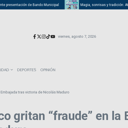
 presentación de Bando Municipal
Magia, sonrisas y tradición: Atizapá
viernes, agosto 7, 2026
LIDAD
DEPORTES
OPINIÓN
 Embajada tras victoria de Nicolás Maduro
o gritan “fraude” en la