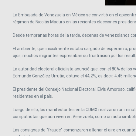
La Embajada de Venezuela en México se convirtió en el epicentro
régimen de Nicolás Maduro en las recientes elecciones presidenci
Desde tempranas horas de la tarde, decenas de venezolanos come
El ambiente, que inicialmente estaba cargado de esperanza, pront
ojos, muchos migrantes expresaban su frustración por los resul
La autoridad electoral oficialista anunció que, con el 80% de los
Edmundo González Urrutia, obtuvo el 44,2%, es decir, 4.45 millon
El presidente del Consejo Nacional Electoral, Elvis Amoroso, cali
residentes en el país.
Luego de ello, los manifestantes en la CDMX realizaron un minuto
compatriotas que aún viven en Venezuela, como un acto simbólic
Las consignas de “fraude” comenzaron a llenar el aire en cuanto 