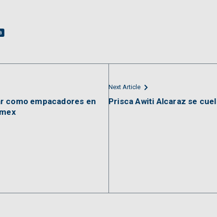
a
Next Article
ar como empacadores en
Prisca Awiti Alcaraz se cue
omex