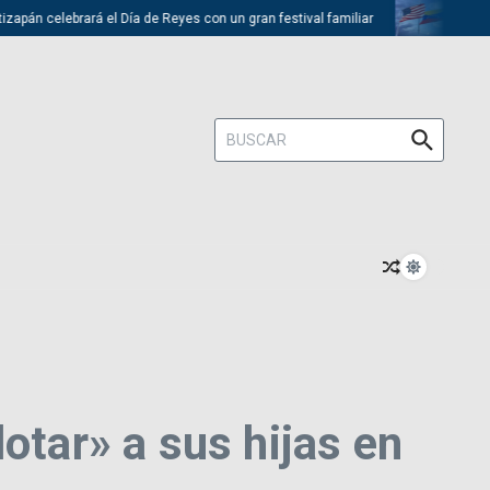
 celebrará el Día de Reyes con un gran festival familiar
Trump descar
Buscar:
otar» a sus hijas en