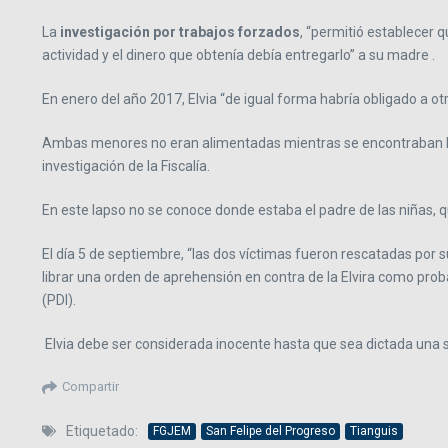
La
investigación por trabajos forzados
, “permitió establecer 
actividad y el dinero que obtenía debía entregarlo” a su madre .
En enero del año 2017, Elvia “de igual forma habría obligado a ot
Ambas menores no eran alimentadas mientras se encontraban labo
investigación de la Fiscalía.
En este lapso no se conoce donde estaba el padre de las niñas, q
El día 5 de septiembre, “las dos víctimas fueron rescatadas por su
librar una orden de aprehensión en contra de la Elvira como prob
(PDI).
Elvia debe ser considerada inocente hasta que sea dictada una 
Compartir
Etiquetado:
FGJEM
San Felipe del Progreso
Tianguis