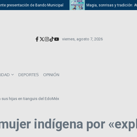
presentación de Bando Municipal
Magia, sonrisas y tradición: Atizapán
viernes, agosto 7, 2026
LIDAD
DEPORTES
OPINIÓN
a sus hijas en tianguis del EdoMéx
mujer indígena por «expl