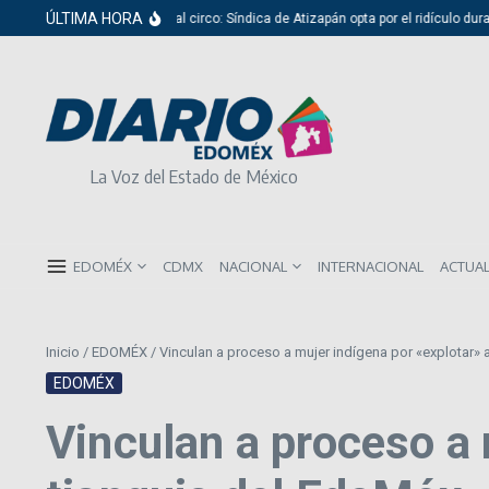
Saltar al contenido
ÚLTIMA HORA
Del cabildo al circo: Síndica de Atizapán opta por el ridículo durante 
La Voz del Estado de México
EDOMÉX
CDMX
NACIONAL
INTERNACIONAL
ACTUA
Inicio
/
EDOMÉX
/
Vinculan a proceso a mujer indígena por «explotar» 
EDOMÉX
Vinculan a proceso a 