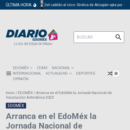
Saltar al contenido
ÚLTIMA HORA
Del cabildo al circo: Síndica de Atizapán opta por el 
Buscar:
La Voz del Estado de México
EDOMÉX
CDMX
NACIONAL
INTERNACIONAL
ACTUALIDAD
DEPORTES
OPINIÓN
Inicio
/
EDOMÉX
/
Arranca en el EdoMéx la Jornada Nacional de
Vacunación Antirrábica 2020
EDOMÉX
Arranca en el EdoMéx la
Jornada Nacional de