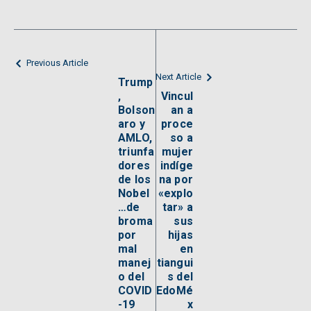
Previous Article
Next Article
Trump
,
Vincul
Bolson
an a
aro y
proce
AMLO,
so a
triunfa
mujer
dores
indíge
de los
na por
Nobel
«explo
…de
tar» a
broma
sus
por
hijas
mal
en
manej
tiangui
o del
s del
COVID
EdoMé
-19
x