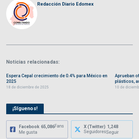
Redacción Diario Edomex
Noticias relacionadas:
Espera Cepal crecimiento de 0.4% para México en
Aprueban of
2025
plásticos, au
18 de diciembre de 2025
10 de diciemb
¡Síguenos!
Fans
Facebook
65,086
X (Twitter)
1,248
Seguidores
Me gusta
Seguir