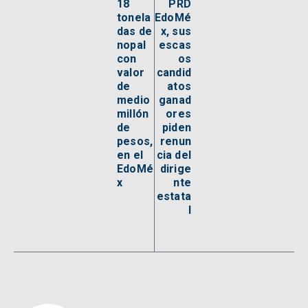
18
PRD
tonela
EdoMé
das de
x, sus
nopal
escas
con
os
valor
candid
de
atos
medio
ganad
millón
ores
de
piden
pesos,
renun
en el
cia del
EdoMé
dirige
x
nte
estata
l