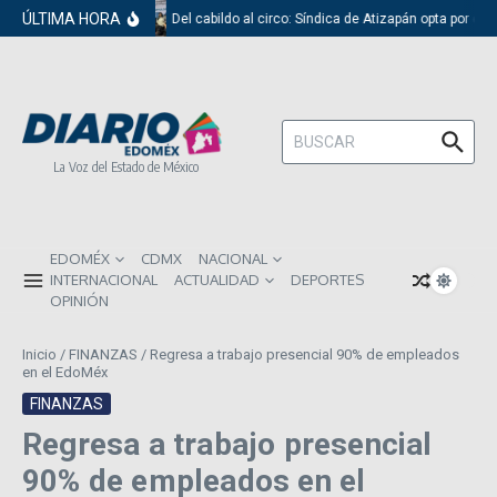
Saltar al contenido
ÚLTIMA HORA
Del cabildo al circo: Síndica de Atizapán opta por el 
Buscar:
La Voz del Estado de México
EDOMÉX
CDMX
NACIONAL
INTERNACIONAL
ACTUALIDAD
DEPORTES
OPINIÓN
Inicio
/
FINANZAS
/
Regresa a trabajo presencial 90% de empleados
en el EdoMéx
FINANZAS
Regresa a trabajo presencial
90% de empleados en el