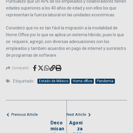
Puntualizó que un 40% de los empleados y colaboradores tienen
edades superiores a los 40 años de edad y son ellos los que
representan la fuerza laboral en las unidades económicas.
Consideró que no es tan fácil la migración a la modalidad de
Home Office por lo que se aplica un sistema híbrido, pues lo que
se requiere, agregó, son diversas adecuaciones con los
empleados y también acuerdos en pago de internet y suministro
de programas de software.
Compartir
Etiquetado:
Estado de México
Home office
Pandemia
Previous Article
Next Article
Deco
Agoni
misan
za