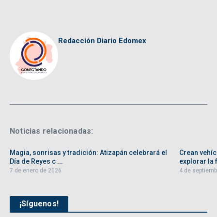
Redacción Diario Edomex
Noticias relacionadas:
Magia, sonrisas y tradición: Atizapán celebrará el
Crean vehíc
Día de Reyes c ...
explorar la f
7 de enero de 2026
4 de septiemb
¡Síguenos!