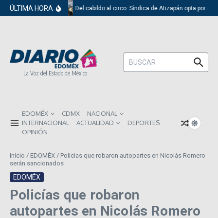
Saltar al contenido
ÚLTIMA HORA
Del cabildo al circo: Síndica de Atizapán opta por el 
Buscar:
La Voz del Estado de México
EDOMÉX
CDMX
NACIONAL
INTERNACIONAL
ACTUALIDAD
DEPORTES
OPINIÓN
Inicio
/
EDOMÉX
/
Policías que robaron autopartes en Nicolás Romero
serán sancionados
EDOMÉX
Policías que robaron
autopartes en Nicolás Romero