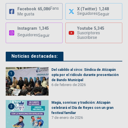
Fans
Facebook
65,086
X (Twitter)
1,248
Seguidores
Me gusta
Seguir
Instagram
1,345
Youtube
5,345
Suscriptores
Seguidores
Seguir
Suscribirse
Noticias destacadas:
Del cabildo al circo: Síndica de Atizapán
1
opta por el ridículo durante presentación
de Bando Municipal
6 de febrero de 2026
Magia, sonrisas y tradición: Atizapán
2
celebrará el Día de Reyes con un gran
festival familiar
7 de enero de 2026