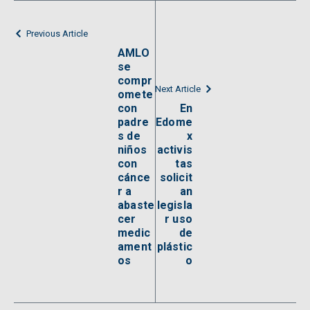
Previous Article
AMLO
se
compr
Next Article
omete
con
En
padre
Edome
s de
x
niños
activis
con
tas
cánce
solicit
r a
an
abaste
legisla
cer
r uso
medic
de
ament
plástic
os
o