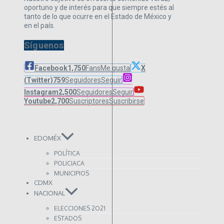
oportuno y de interés para que siempre estés al
tanto de lo que ocurre en el Estado de México y
en el país.
Síguenos
Facebook
1,750
Fans
Me gusta
X
(Twitter)
759
Seguidores
Seguir
Instagram
2,500
Seguidores
Seguir
Youtube
2,700
Suscriptores
Suscribirse
EDOMÉX
POLÍTICA
POLICIACA
MUNICIPIOS
CDMX
NACIONAL
ELECCIONES 2O21
ESTADOS