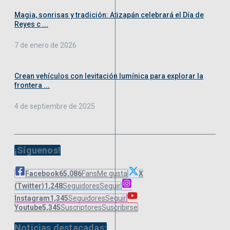
Magia, sonrisas y tradición: Atizapán celebrará el Día de
Reyes c ...
7 de enero de 2026
Crean vehículos con levitación lumínica para explorar la
frontera ...
4 de septiembre de 2025
¡Síguenos!
Facebook
65,086
Fans
Me gusta
X
(Twitter)
1,248
Seguidores
Seguir
Instagram
1,345
Seguidores
Seguir
Youtube
5,345
Suscriptores
Suscribirse
Noticias destacadas: