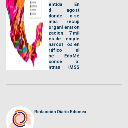
entida
En
d
agost
donde
o se
más
recup
organi
eraron
zacion
7 mil
es de
emple
narcot
os en
ráfico
el
se
EdoMé
conce
x:
ntran
IMSS
Redacción Diario Edomex