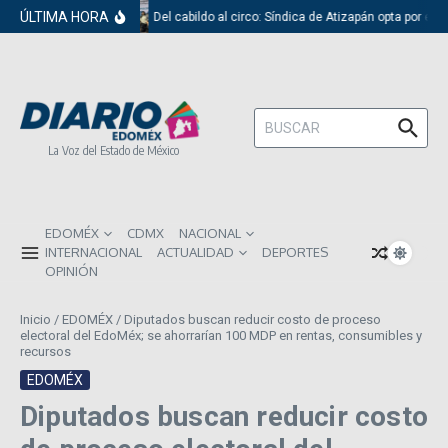
Saltar al contenido
ÚLTIMA HORA
Del cabildo al circo: Síndica de Atizapán opta por el r
Buscar:
La Voz del Estado de México
EDOMÉX
CDMX
NACIONAL
INTERNACIONAL
ACTUALIDAD
DEPORTES
OPINIÓN
Inicio
/
EDOMÉX
/
Diputados buscan reducir costo de proceso
electoral del EdoMéx; se ahorrarían 100 MDP en rentas, consumibles y
recursos
EDOMÉX
Diputados buscan reducir costo