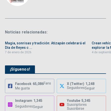
Noticias relacionadas:
Magia, sonrisas y tradición: Atizapán celebrará el
Crean vehíc
Día de Reyes c ...
explorar la f
7 de enero de 2026
4 de septiemb
¡Síguenos!
Fans
Facebook
65,086
X (Twitter)
1,248
Seguidores
Me gusta
Seguir
Instagram
1,345
Youtube
5,345
Suscriptores
Seguidores
Seguir
Suscribirse