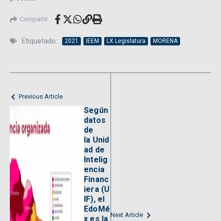
Compartir
Etiquetado:
2021
IEEM
LX Legislatura
MORENA
Previous Article
Según
datos
de
la Unid
ad de
Intelig
encia
Financ
iera (U
IF), el
EdoMé
Next Article
x es la