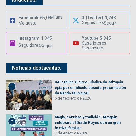
Fans
Facebook
65,086
X (Twitter)
1,248
Seguidores
Me gusta
Seguir
Instagram
1,345
Youtube
5,345
Suscriptores
Seguidores
Seguir
Suscribirse
Noticias destacadas:
Del cabildo al circo: Síndica de Atizapán
1
opta por el ridículo durante presentación
de Bando Municipal
6 de febrero de 2026
Magia, sonrisas y tradición: Atizapán
2
celebrará el Día de Reyes con un gran
festival familiar
7 de enero de 2026