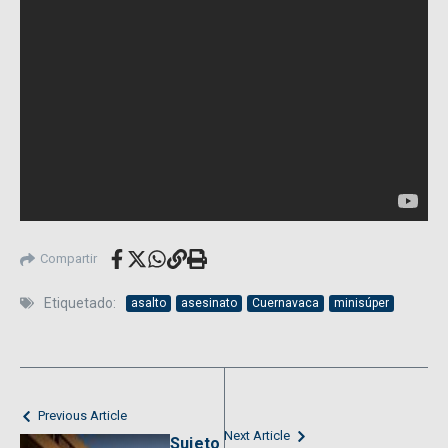
Compartir
Etiquetado:
asalto
asesinato
Cuernavaca
minisúper
Previous Article
Next Article
Sujeto