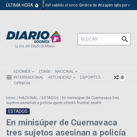
Saltar al contenido
ÚLTIMA HORA
Del cabildo al circo: Síndica de Atizapán opta por el r
Buscar:
La Voz del Estado de México
EDOMÉX
CDMX
NACIONAL
INTERNACIONAL
ACTUALIDAD
DEPORTES
OPINIÓN
Inicio
/
NACIONAL
/
ESTADOS
/
En minisúper de Cuernavaca tres
sujetos asesinan a policía quien intentó frustrar asalto
ESTADOS
En minisúper de Cuernavaca
tres sujetos asesinan a policía