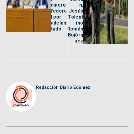
dinero
n,
federa
Jesús
l por
Tolent
adelan
ino
tado
Román
Bojórq
uez
Redacción Diario Edomex