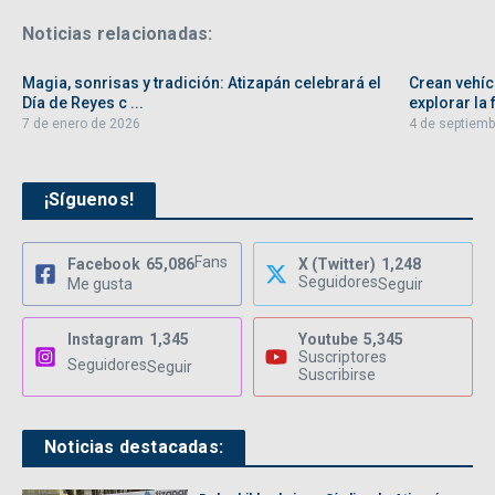
Noticias relacionadas:
Magia, sonrisas y tradición: Atizapán celebrará el
Crean vehíc
Día de Reyes c ...
explorar la f
7 de enero de 2026
4 de septiemb
¡Síguenos!
Fans
Facebook
65,086
X (Twitter)
1,248
Seguidores
Me gusta
Seguir
Instagram
1,345
Youtube
5,345
Suscriptores
Seguidores
Seguir
Suscribirse
Noticias destacadas: