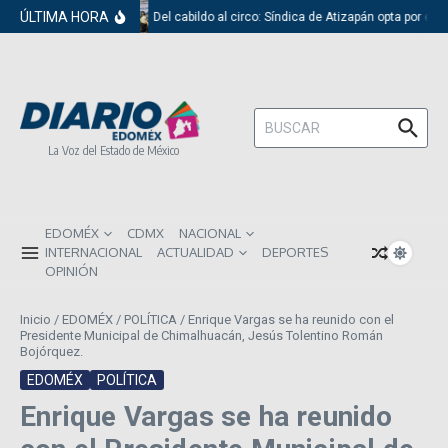
Saltar al contenido
ÚLTIMA HORA
Del cabildo al circo: Síndica de Atizapán opta por el r
Buscar:
La Voz del Estado de México
EDOMÉX
CDMX
NACIONAL
INTERNACIONAL
ACTUALIDAD
DEPORTES
OPINIÓN
Inicio
/
EDOMÉX
/
POLÍTICA
/
Enrique Vargas se ha reunido con el
Presidente Municipal de Chimalhuacán, Jesús Tolentino Román
Bojórquez.
EDOMÉX
POLÍTICA
Enrique Vargas se ha reunido