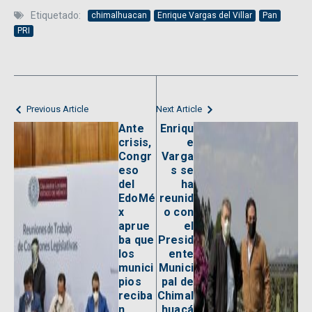
Etiquetado:
chimalhuacan
Enrique Vargas del Villar
Pan
PRI
Previous Article
Next Article
Ante
Enriqu
crisis,
e
Congr
Varga
eso
s se
del
ha
EdoMé
reunid
x
o con
aprue
el
ba que
Presid
los
ente
munici
Munici
pios
pal de
reciba
Chimal
n
huacá