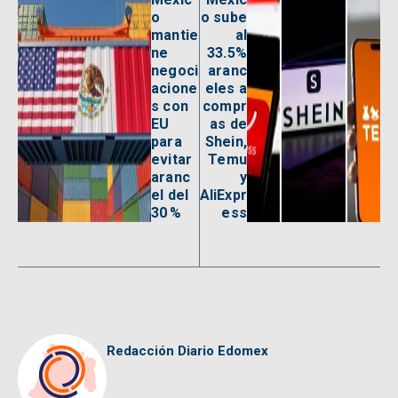
o
o sube
mantie
al
ne
33.5%
negoci
aranc
acione
eles a
s con
compr
EU
as de
para
Shein,
evitar
Temu
aranc
y
el del
AliExpr
30 %
ess
Redacción Diario Edomex