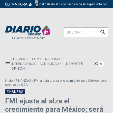
Saltar al contenido
ÚLTIMA HORA
Del cabildo al circo: Síndica de Atizapán opta por el
Buscar:
La Voz del Estado de México
EDOMÉX
CDMX
NACIONAL
INTERNACIONAL
ACTUALIDAD
DEPORTES
OPINIÓN
Inicio
/
FINANZAS
/
FMI ajusta al alza el crecimiento para México; será
apenas de 0.2%
FINANZAS
FMI ajusta al alza el
crecimiento para México; será