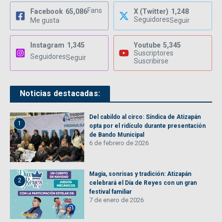
Fans
Facebook
65,086
X (Twitter)
1,248
Seguidores
Me gusta
Seguir
Instagram
1,345
Youtube
5,345
Suscriptores
Seguidores
Seguir
Suscribirse
Noticias destacadas:
Del cabildo al circo: Síndica de Atizapán
1
opta por el ridículo durante presentación
de Bando Municipal
6 de febrero de 2026
Magia, sonrisas y tradición: Atizapán
2
celebrará el Día de Reyes con un gran
festival familiar
7 de enero de 2026