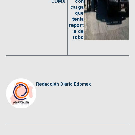
CDMX
con
carga
que
tenía
report
e de
robo
Redacción Diario Edomex