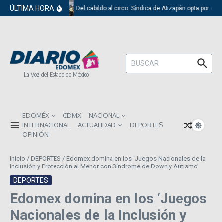
Saltar al contenido
ÚLTIMA HORA
Del cabildo al circo: Síndica de Atizapán opta por el 
Buscar:
La Voz del Estado de México
EDOMÉX
CDMX
NACIONAL
INTERNACIONAL
ACTUALIDAD
DEPORTES
OPINIÓN
Inicio
/
DEPORTES
/
Edomex domina en los ‘Juegos Nacionales de la
Inclusión y Protección al Menor con Síndrome de Down y Autismo’
DEPORTES
Edomex domina en los ‘Juegos
Nacionales de la Inclusión y