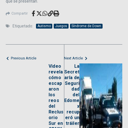
que se presentan.
Compartir
Etiquetado:
Autismo
Juegos
Síndrome de Down
Previous Article
Next Article
Video
La
revela
Secret
cómo
aría de
escap
Seguri
aron
dad
los
del
reos
Edome
del
x
Reclus
recup
orio
eró un
Sur en
tráiler