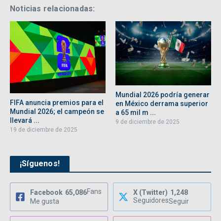
Noticias relacionadas:
Mundial 2026 podría generar
FIFA anuncia premios para el
en México derrama superior
Mundial 2026; el campeón se
a 65 mil m ...
llevará ...
9 de diciembre de 2025
19 de diciembre de 2025
¡Síguenos!
Fans
Facebook
65,086
X (Twitter)
1,248
Seguidores
Me gusta
Seguir