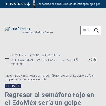
Saltar al contenido
ÚLTIMA HORA
Del cabildo al circo: Síndica de Atizapán opta por el 
Buscar:
La Voz del Estado de México
EDOMÉX
CDMX
NACIONAL
INTERNACIONAL
ACTUALIDAD
DEPORTES
OPINIÓN
Inicio
/
EDOMÉX
/
Regresar al semáforo rojo en el EdoMéx sería un
golpe mortal para la economía
EDOMÉX
Regresar al semáforo rojo en
el EdoMéx sería un golpe