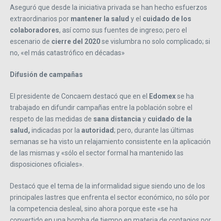
Aseguró que desde la iniciativa privada se han hecho esfuerzos
extraordinarios por
mantener la salud
y el
cuidado de los
colaboradores
, así como sus fuentes de ingreso; pero el
escenario de
cierre del 2020
se vislumbra no solo complicado; si
no, «el más catastrófico en décadas»
Difusión de campañas
El presidente de Concaem destacó que en el
Edomex
se ha
trabajado en difundir campañas entre la población sobre el
respeto de las medidas de
sana
distancia
y
cuidado
de la
salud,
indicadas por la
autoridad
; pero, durante las últimas
semanas se ha visto un relajamiento consistente en la aplicación
de las mismas y «sólo el sector formal ha mantenido las
disposiciones oficiales».
Destacó que el tema de la informalidad sigue siendo uno de los
principales lastres que enfrenta el sector económico, no sólo por
la competencia desleal, sino ahora porque este «se ha
convertido en una bomba de tiempo en materia de contagios por