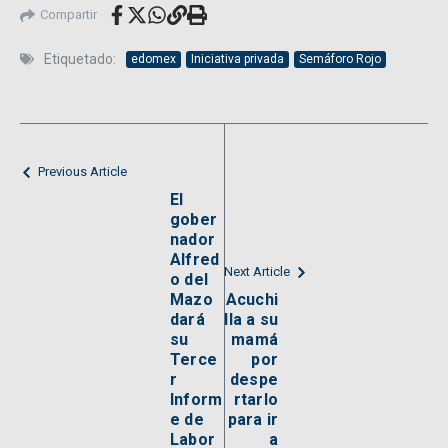
Compartir
Etiquetado:
edomex
Iniciativa privada
Semáforo Rojo
Previous Article
El
gober
nador
Alfred
Next Article
o del
Mazo
Acuchi
dará
lla a su
su
mamá
Terce
por
r
despe
Inform
rtarlo
e de
para ir
Labor
a