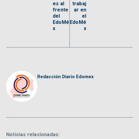
es al
trabaj
frente
ar en
del
el
EdoMé
EdoMé
x
x
Redacción Diario Edomex
Noticias relacionadas: