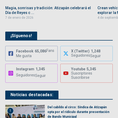
Magia, sonrisas y tradición: Atizapán celebrará el
Crean vehíc
Día de Reyes c ...
explorar la f
7 de enero de 2026
4 de septiemb
¡Síguenos!
Fans
Facebook
65,086
X (Twitter)
1,248
Seguidores
Me gusta
Seguir
Instagram
1,345
Youtube
5,345
Suscriptores
Seguidores
Seguir
Suscribirse
Noticias destacadas:
Del cabildo al circo: Síndica de Atizapán
1
opta por el ridículo durante presentación
de Bando Municipal