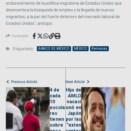
endurecimiento de la política migratoria de Estados Unidos que
desincentiva la búsqueda de empleo y la llegada de nuevos
migrantes, a la par del fuerte deterioro del mercado laboral de
Estados Unidos”, anticipó.
Compartir
Etiquetado:
BANCO DE MÉXICO
MÉXICO
Remesas
Previous Article
Next Article
4 de
Hijo de
cada
AMLO
10
vacaci
escola
onó en
res
Japón
tienen
por las
sobre
“exten
peso,
uantes