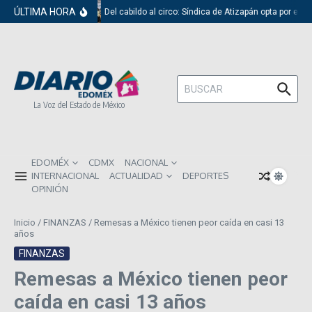
Saltar al contenido
ÚLTIMA HORA
Del cabildo al circo: Síndica de Atizapán opta por el ri
Buscar:
La Voz del Estado de México
EDOMÉX
CDMX
NACIONAL
INTERNACIONAL
ACTUALIDAD
DEPORTES
OPINIÓN
Inicio
/
FINANZAS
/
Remesas a México tienen peor caída en casi 13
años
FINANZAS
Remesas a México tienen peor
caída en casi 13 años