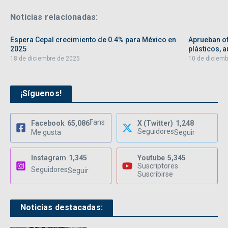
Noticias relacionadas:
Espera Cepal crecimiento de 0.4% para México en
Aprueban of
2025
plásticos, au
18 de diciembre de 2025
10 de diciemb
¡Síguenos!
Fans
Facebook
65,086
X (Twitter)
1,248
Seguidores
Me gusta
Seguir
Instagram
1,345
Youtube
5,345
Suscriptores
Seguidores
Seguir
Suscribirse
Noticias destacadas: