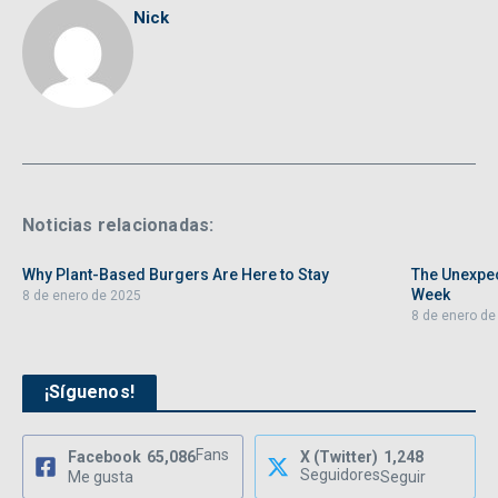
Nick
Noticias relacionadas:
Why Plant-Based Burgers Are Here to Stay
The Unexpec
Week
8 de enero de 2025
8 de enero de
¡Síguenos!
Fans
Facebook
65,086
X (Twitter)
1,248
Seguidores
Me gusta
Seguir