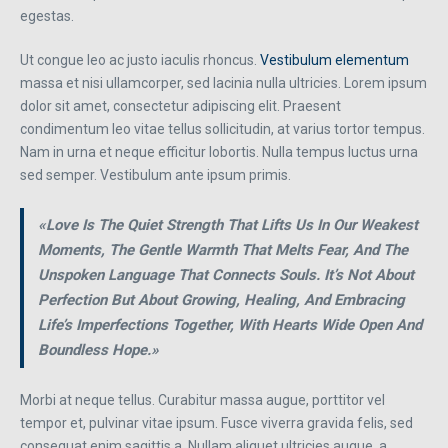
egestas.
Ut congue leo ac justo iaculis rhoncus.
Vestibulum elementum
massa et nisi ullamcorper, sed lacinia nulla ultricies. Lorem ipsum
dolor sit amet, consectetur adipiscing elit. Praesent
condimentum leo vitae tellus sollicitudin, at varius tortor tempus.
Nam in urna et neque efficitur lobortis. Nulla tempus luctus urna
sed semper. Vestibulum ante ipsum primis.
«Love Is The Quiet Strength That Lifts Us In Our Weakest
Moments, The Gentle Warmth That Melts Fear, And The
Unspoken Language That Connects Souls. It’s Not About
Perfection But About Growing, Healing, And Embracing
Life’s Imperfections Together, With Hearts Wide Open And
Boundless Hope.»
Morbi at neque tellus. Curabitur massa augue, porttitor vel
tempor et, pulvinar vitae ipsum. Fusce viverra gravida felis, sed
consequat enim sagittis a. Nullam aliquet ultricies augue, a