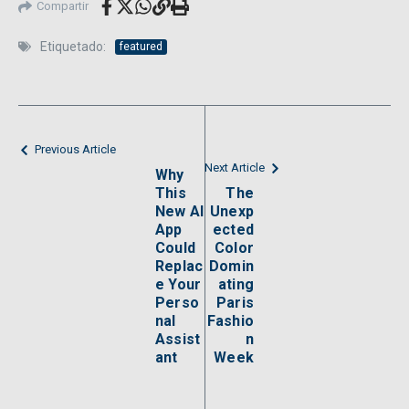
Compartir
Etiquetado:
featured
Previous Article
Next Article
Why
This
The
New AI
Unexp
App
ected
Could
Color
Replac
Domin
e Your
ating
Perso
Paris
nal
Fashio
Assist
n
ant
Week