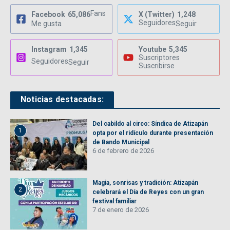
Fans
Facebook
65,086
X (Twitter)
1,248
Seguidores
Me gusta
Seguir
Instagram
1,345
Youtube
5,345
Suscriptores
Seguidores
Seguir
Suscribirse
Noticias destacadas:
Del cabildo al circo: Síndica de Atizapán
1
opta por el ridículo durante presentación
de Bando Municipal
6 de febrero de 2026
Magia, sonrisas y tradición: Atizapán
2
celebrará el Día de Reyes con un gran
festival familiar
7 de enero de 2026