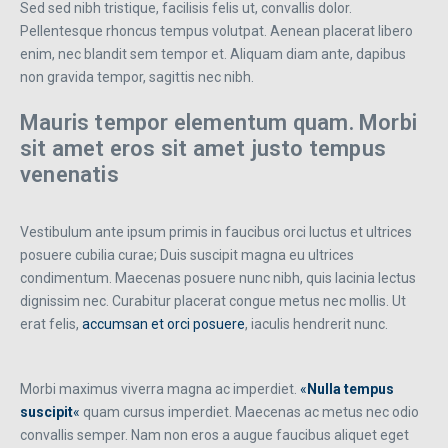
Sed sed nibh tristique, facilisis felis ut, convallis dolor.
Pellentesque rhoncus tempus volutpat. Aenean placerat libero
enim, nec blandit sem tempor et. Aliquam diam ante, dapibus
non gravida tempor, sagittis nec nibh.
Mauris tempor elementum quam. Morbi
sit amet eros sit amet justo tempus
venenatis
Vestibulum ante ipsum primis in faucibus orci luctus et ultrices
posuere cubilia curae; Duis suscipit magna eu ultrices
condimentum. Maecenas posuere nunc nibh, quis lacinia lectus
dignissim nec. Curabitur placerat congue metus nec mollis. Ut
erat felis,
accumsan et orci posuere
, iaculis hendrerit nunc.
Morbi maximus viverra magna ac imperdiet.
«
Nulla tempus
suscipit
«
quam cursus imperdiet. Maecenas ac metus nec odio
convallis semper. Nam non eros a augue faucibus aliquet eget