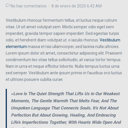
No hay comentarios
8 de enero de 2025
6:42 AM
Vestibulum rhoncus fermentum tellus, et luctus neque rutrum
vitae. Ut sit amet volutpat sem. Morbi semper odio eget sem
imperdiet, gravida tempor sapien imperdiet. Sed egestas turpis
odio, et hendrerit diam volutpat ut. o iaculis rhoncus.
Vestibulum
elementum
massa et nisi ullamcorper, sed lacinia nulla ultricies.
Lorem ipsum dolor sit amet, consectetur adipiscing elit. Praesent
condimentum leo vitae tellus sollicitudin, at varius tortor tempus.
Nam in urna et neque efficitur lobortis. Nulla tempus luctus urna
sed semper. Vestibulum ante ipsum primis in faucibus orci luctus
et ultrices posuere cubilia curae.
«Love Is The Quiet Strength That Lifts Us In Our Weakest
Moments, The Gentle Warmth That Melts Fear, And The
Unspoken Language That Connects Souls. It’s Not About
Perfection But About Growing, Healing, And Embracing
Life’s Imperfections Together, With Hearts Wide Open And