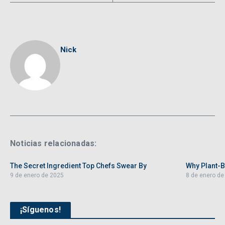
Nick
Noticias relacionadas:
The Secret Ingredient Top Chefs Swear By
Why Plant-B
9 de enero de 2025
8 de enero de
¡Síguenos!