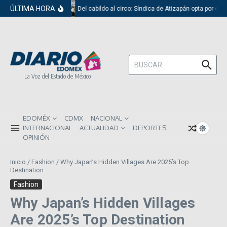
Saltar al contenido
ÚLTIMA HORA
Del cabildo al circo: Síndica de Atizapán opta por el 
Buscar:
La Voz del Estado de México
EDOMÉX
CDMX
NACIONAL
INTERNACIONAL
ACTUALIDAD
DEPORTES
OPINIÓN
Inicio
/
Fashion
/
Why Japan’s Hidden Villages Are 2025’s Top
Destination
Fashion
Why Japan’s Hidden Villages
Are 2025’s Top Destination